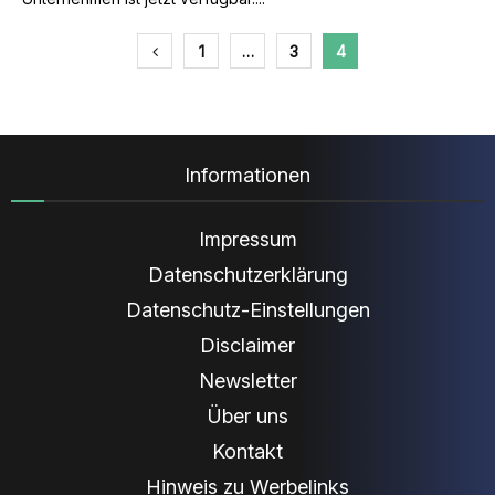
Seitennummerierung
1
…
3
4
der
Beiträge
Informationen
Impressum
Datenschutzerklärung
Datenschutz-Einstellungen
Disclaimer
Newsletter
Über uns
Kontakt
Hinweis zu Werbelinks