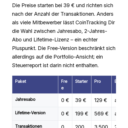
Die Preise starten bei 39 € und richten sich
nach der Anzahl der Transaktionen. Anders
als viele Mitbewerber lässt CoinTracking Dir
die Wahl zwischen Jahresabo, 2-Jahres-
Abo und Lifetime-Lizenz – ein echter
Pluspunkt. Die Free-Version beschränkt sich
allerdings auf die Portfolio-Ansicht; ein
Steuerreport ist darin nicht enthalten.
Paket
Fre
Starter
Pro
Expert
e
Jahresabo
0 €
39 €
129 €
ab 21
Lifetime-Version
0 €
199 €
569 €
ab 96
Transaktionen
0
200
3.500
20.0