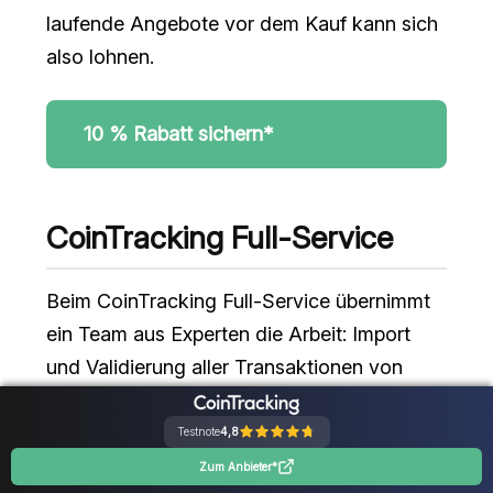
laufende Angebote vor dem Kauf kann sich
also lohnen.
10 % Rabatt sichern*
CoinTracking Full-Service
Beim CoinTracking Full-Service übernimmt
ein Team aus Experten die Arbeit: Import
und Validierung aller Transaktionen von
Börsen, Wallets und Blockchains, die
Bearbeitung komplexer Fälle wie Margin-
Testnote
4,8
Trades, DeFi oder NFTs sowie die
Zum Anbieter*