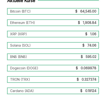
Aktuelle Kurse
Bitcoin (BTC)
$
64,545.00
Ethereum (ETH)
$
1,908.84
XRP (XRP)
$
1.06
Solana (SOL)
$
74.06
BNB (BNB)
$
595.02
Dogecoin (DOGE)
$
0.069978
TRON (TRX)
$
0.327374
Cardano (ADA)
$
0.19124