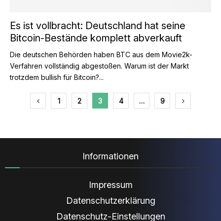
Es ist vollbracht: Deutschland hat seine
Bitcoin-Bestände komplett abverkauft
Die deutschen Behörden haben BTC aus dem Movie2k-
Verfahren vollständig abgestoßen. Warum ist der Markt
trotzdem bullish für Bitcoin?...
Seitennummerierung
1
2
3
4
…
9
der
Beiträge
Informationen
Impressum
Datenschutzerklärung
Datenschutz-Einstellungen