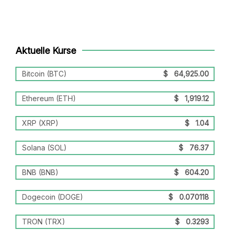
Aktuelle Kurse
Bitcoin (BTC)
$
64,925.00
Ethereum (ETH)
$
1,919.12
XRP (XRP)
$
1.04
Solana (SOL)
$
76.37
BNB (BNB)
$
604.20
Dogecoin (DOGE)
$
0.070118
TRON (TRX)
$
0.3293