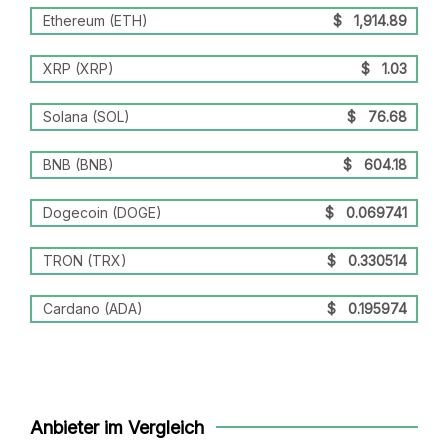
Ethereum (ETH)
$
1,914.89
XRP (XRP)
$
1.03
Solana (SOL)
$
76.68
BNB (BNB)
$
604.18
Dogecoin (DOGE)
$
0.069741
TRON (TRX)
$
0.330514
Cardano (ADA)
$
0.195974
Anbieter im Vergleich