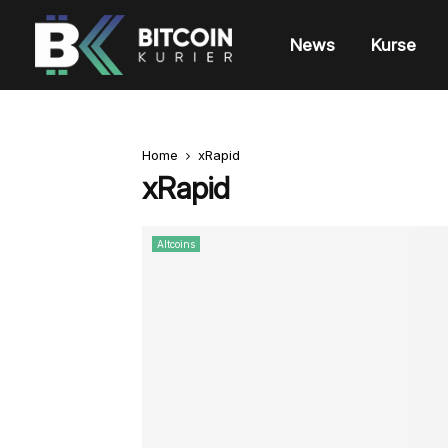
News
Kurse
Home
xRapid
xRapid
Altcoins