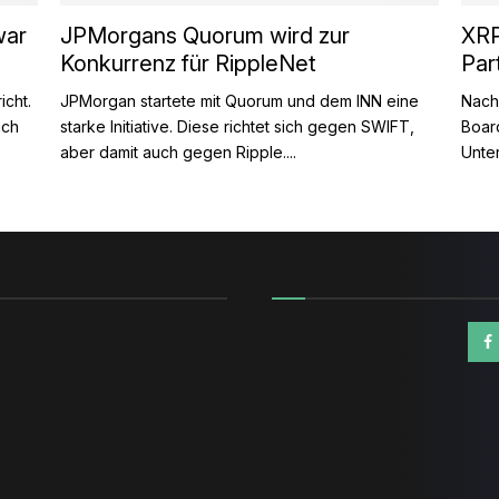
war
JPMorgans Quorum wird zur
XRP
Konkurrenz für RippleNet
Par
icht.
JPMorgan startete mit Quorum und dem INN eine
Nach
uch
starke Initiative. Diese richtet sich gegen SWIFT,
Board
aber damit auch gegen Ripple....
Unter
n