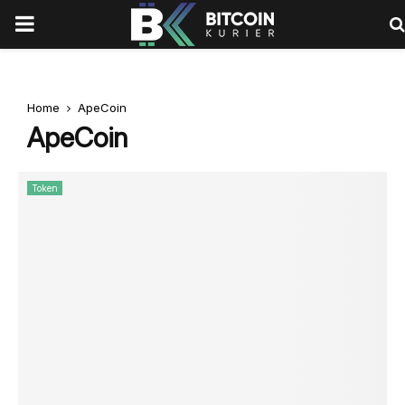
PRIMARY
MENU
Home
ApeCoin
ApeCoin
Token