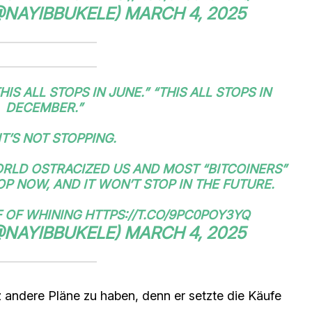
@NAYIBBUKELE)
MARCH 4, 2025
THIS ALL STOPS IN JUNE.” “THIS ALL STOPS IN
DECEMBER.”
IT’S NOT STOPPING.
WORLD OSTRACIZED US AND MOST “BITCOINERS”
P NOW, AND IT WON’T STOP IN THE FUTURE.
F OF WHINING
HTTPS://T.CO/9PC0POY3YQ
@NAYIBBUKELE)
MARCH 4, 2025
 andere Pläne zu haben, denn er setzte die Käufe