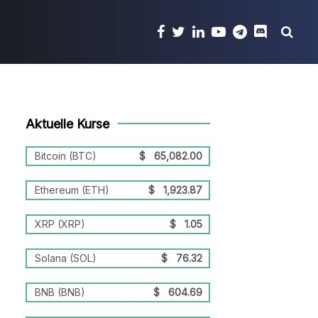
Aktuelle Kurse
Bitcoin (BTC)
$
65,082.00
Ethereum (ETH)
$
1,923.87
XRP (XRP)
$
1.05
Solana (SOL)
$
76.32
BNB (BNB)
$
604.69