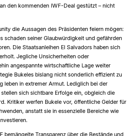
n an den kommenden IWF-Deal gestützt – nicht
nity die Aussagen des Präsidenten feiern mögen:
es schaden seiner Glaubwürdigkeit und gefährden
toren. Die Staatsanleihen El Salvadors haben sich
holt. Jegliche Unsicherheiten oder
hin angespannte wirtschaftliche Lage weiter
egie Bukeles bislang nicht sonderlich effizient zu
g leben in extremer Armut. Lediglich bei der
tellen sich sichtbare Erfolge ein, obgleich die
rd. Kritiker werfen Bukele vor, öffentliche Gelder für
wenden, anstatt sie in essenzielle Bereiche wie
nvestieren.
WF bemängelte Transparenz über die Bestände und