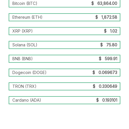
Bitcoin (BTC)
$
63,864.00
Ethereum (ETH)
$
1,872.58
XRP (XRP)
$
1.02
Solana (SOL)
$
75.80
BNB (BNB)
$
599.91
Dogecoin (DOGE)
$
0.069673
TRON (TRX)
$
0.330649
Cardano (ADA)
$
0.193101