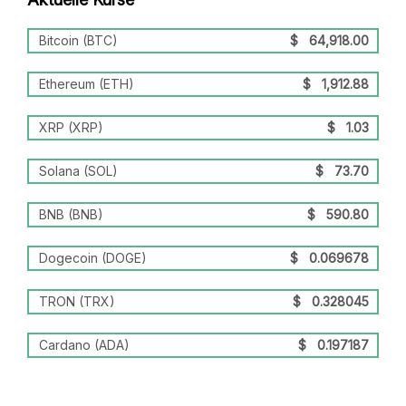
Bitcoin (BTC)
$
64,918.00
Ethereum (ETH)
$
1,912.88
XRP (XRP)
$
1.03
Solana (SOL)
$
73.70
BNB (BNB)
$
590.80
Dogecoin (DOGE)
$
0.069678
TRON (TRX)
$
0.328045
Cardano (ADA)
$
0.197187