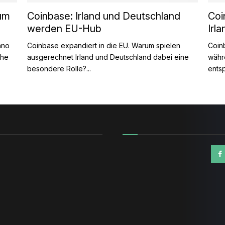
rum
Coinbase: Irland und Deutschland
Coi
werden EU-Hub
Irla
ano
Coinbase expandiert in die EU. Warum spielen
Coin
che
ausgerechnet Irland und Deutschland dabei eine
währ
besondere Rolle?...
entsp
n