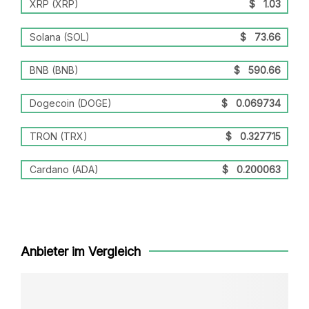
XRP (XRP)
$
1.03
Solana (SOL)
$
73.66
BNB (BNB)
$
590.66
Dogecoin (DOGE)
$
0.069734
TRON (TRX)
$
0.327715
Cardano (ADA)
$
0.200063
Anbieter im Vergleich