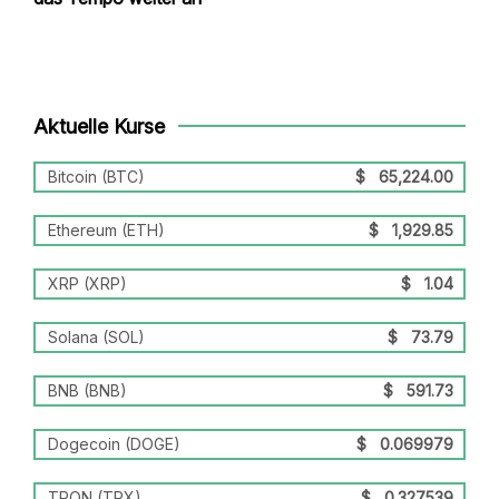
Aktuelle Kurse
Bitcoin (BTC)
$
65,224.00
Ethereum (ETH)
$
1,929.85
XRP (XRP)
$
1.04
Solana (SOL)
$
73.79
BNB (BNB)
$
591.73
Dogecoin (DOGE)
$
0.069979
TRON (TRX)
$
0.327539