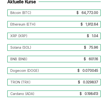
Aktuelle Kurse
Bitcoin (BTC)
$
64,772.00
Ethereum (ETH)
$
1,912.64
XRP (XRP)
$
1.04
Solana (SOL)
$
75.96
BNB (BNB)
$
601.16
Dogecoin (DOGE)
$
0.070045
TRON (TRX)
$
0.329837
Cardano (ADA)
$
0.198413