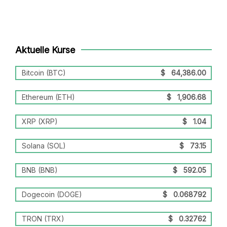
Aktuelle Kurse
Bitcoin (BTC)
$
64,386.00
Ethereum (ETH)
$
1,906.68
XRP (XRP)
$
1.04
Solana (SOL)
$
73.15
BNB (BNB)
$
592.05
Dogecoin (DOGE)
$
0.068792
TRON (TRX)
$
0.32762