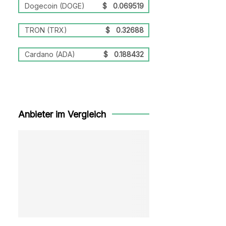
Dogecoin (DOGE)
$
0.069519
TRON (TRX)
$
0.32688
Cardano (ADA)
$
0.188432
Anbieter im Vergleich