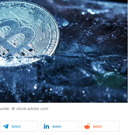
quelle: © stock.adobe.com
teilen
teilen
teilen