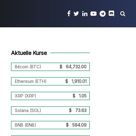
Aktuelle Kurse
Bitcoin (BTC)
$
64,732.00
Ethereum (ETH)
$
1,910.01
XRP (XRP)
$
1.05
Solana (SOL)
$
73.63
BNB (BNB)
$
594.09