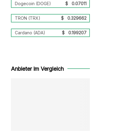
Dogecoin (DOGE)
$
0.07011
TRON (TRX)
$
0.329662
Cardano (ADA)
$
0.199207
Anbieter im Vergleich