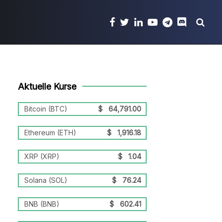
Aktuelle Kurse
Bitcoin (BTC)
$
64,791.00
Ethereum (ETH)
$
1,916.18
XRP (XRP)
$
1.04
Solana (SOL)
$
76.24
BNB (BNB)
$
602.41