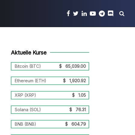
Aktuelle Kurse
Bitcoin (BTC)
$
65,039.00
Ethereum (ETH)
$
1,920.92
XRP (XRP)
$
1.05
Solana (SOL)
$
76.31
BNB (BNB)
$
604.79