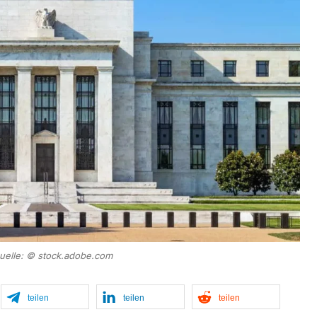
quelle: © stock.adobe.com
teilen
teilen
teilen