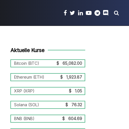
Aktuelle Kurse
Bitcoin (BTC)
$
65,082.00
Ethereum (ETH)
$
1,923.87
XRP (XRP)
$
1.05
Solana (SOL)
$
76.32
BNB (BNB)
$
604.69