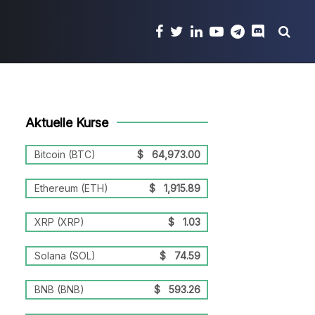
Aktuelle Kurse
Bitcoin (BTC)
$
64,973.00
Ethereum (ETH)
$
1,915.89
XRP (XRP)
$
1.03
Solana (SOL)
$
74.59
BNB (BNB)
$
593.26