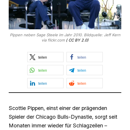
Pippen neben Sage Steele im Jahr 2010. Bildquelle: Jeff Kern
via flickr.com
( CC BY 2.0)
teilen
teilen
teilen
teilen
teilen
teilen
Scottie Pippen, einst einer der prägenden
Spieler der Chicago Bulls‑Dynastie, sorgt seit
Monaten immer wieder für Schlagzeilen –