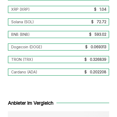
XRP (XRP)
$
1.04
Solana (SOL)
$
72.72
BNB (BNB)
$
593.02
Dogecoin (DOGE)
$
0.069313
TRON (TRX)
$
0.326839
Cardano (ADA)
$
0.202208
Anbieter im Vergleich