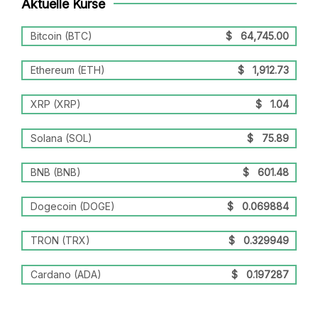
Aktuelle Kurse
Bitcoin (BTC)
$
64,745.00
Ethereum (ETH)
$
1,912.73
XRP (XRP)
$
1.04
Solana (SOL)
$
75.89
BNB (BNB)
$
601.48
Dogecoin (DOGE)
$
0.069884
TRON (TRX)
$
0.329949
Cardano (ADA)
$
0.197287