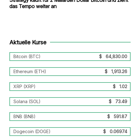
das Tempo weiter an
Aktuelle Kurse
Bitcoin (BTC)
$
64,830.00
Ethereum (ETH)
$
1,913.26
XRP (XRP)
$
1.02
Solana (SOL)
$
73.49
BNB (BNB)
$
591.87
Dogecoin (DOGE)
$
0.06974