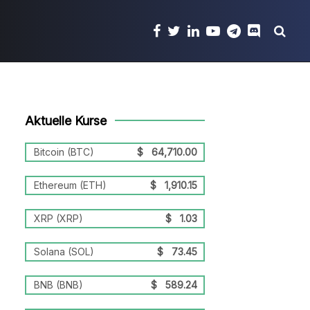
Aktuelle Kurse
Bitcoin (BTC)
$
64,710.00
Ethereum (ETH)
$
1,910.15
XRP (XRP)
$
1.03
Solana (SOL)
$
73.45
BNB (BNB)
$
589.24