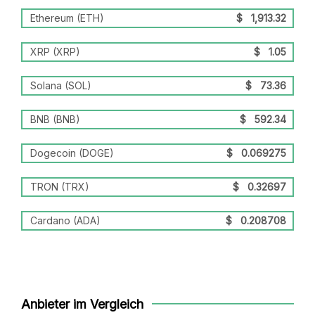
Ethereum (ETH)
$
1,913.32
XRP (XRP)
$
1.05
Solana (SOL)
$
73.36
BNB (BNB)
$
592.34
Dogecoin (DOGE)
$
0.069275
TRON (TRX)
$
0.32697
Cardano (ADA)
$
0.208708
Anbieter im Vergleich