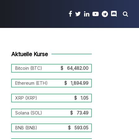
Aktuelle Kurse
Bitcoin (BTC)
$
64,482.00
Ethereum (ETH)
$
1,894.99
XRP (XRP)
$
1.05
Solana (SOL)
$
73.49
BNB (BNB)
$
593.05