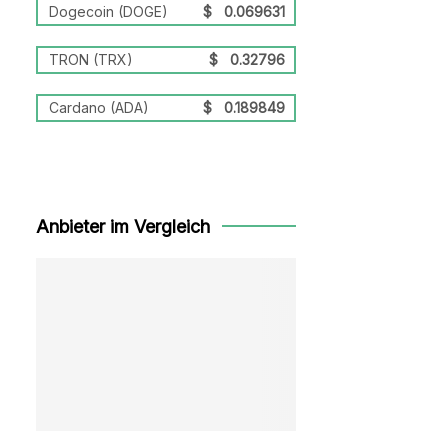
Dogecoin (DOGE)
$
0.069631
TRON (TRX)
$
0.32796
Cardano (ADA)
$
0.189849
Anbieter im Vergleich