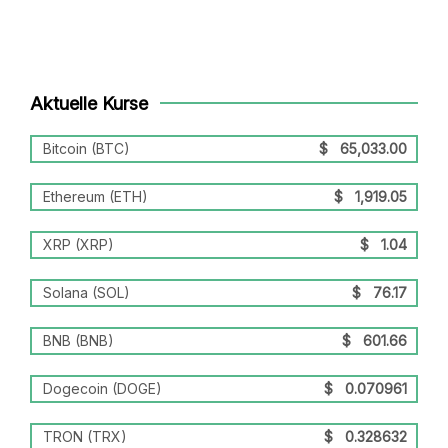
Aktuelle Kurse
Bitcoin (BTC)
$
65,033.00
Ethereum (ETH)
$
1,919.05
XRP (XRP)
$
1.04
Solana (SOL)
$
76.17
BNB (BNB)
$
601.66
Dogecoin (DOGE)
$
0.070961
TRON (TRX)
$
0.328632