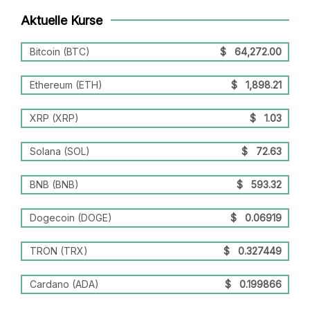
Aktuelle Kurse
Bitcoin (BTC)
$
64,272.00
Ethereum (ETH)
$
1,898.21
XRP (XRP)
$
1.03
Solana (SOL)
$
72.63
BNB (BNB)
$
593.32
Dogecoin (DOGE)
$
0.06919
TRON (TRX)
$
0.327449
Cardano (ADA)
$
0.199866