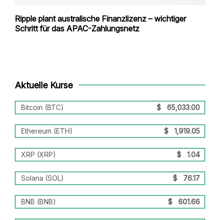
Ripple plant australische Finanzlizenz – wichtiger
Schritt für das APAC-Zahlungsnetz
Aktuelle Kurse
Bitcoin (BTC)
$
65,033.00
Ethereum (ETH)
$
1,919.05
XRP (XRP)
$
1.04
Solana (SOL)
$
76.17
BNB (BNB)
$
601.66