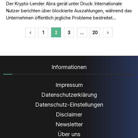
Der Krypto-Lender Abra gerät unter Druck: Internationale
Nutzer berichten über blockierte Auszahlungen, während das
Unternehmen öffentlich jegliche Probleme bestreitet....
Seitennummerierung
1
2
3
…
20
der
Beiträge
Informationen
Impressum
Datenschutzerklärung
Datenschutz-Einstellungen
Disclaimer
Newsletter
Über uns