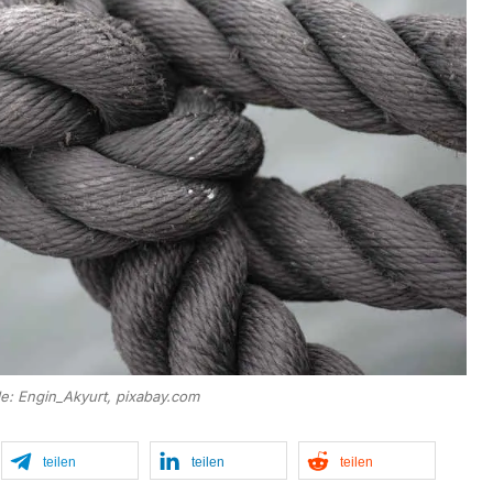
le: Engin_Akyurt, pixabay.com
teilen
teilen
teilen