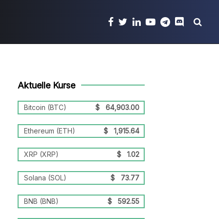
Aktuelle Kurse
Bitcoin (BTC)
$
64,903.00
Ethereum (ETH)
$
1,915.64
XRP (XRP)
$
1.02
Solana (SOL)
$
73.77
BNB (BNB)
$
592.55