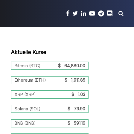
Aktuelle Kurse
Bitcoin (BTC)
$
64,880.00
Ethereum (ETH)
$
1,911.85
XRP (XRP)
$
1.03
Solana (SOL)
$
73.90
BNB (BNB)
$
591.16