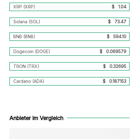
XRP (XRP)
$
1.04
Solana (SOL)
$
73.47
BNB (BNB)
$
594.10
Dogecoin (DOGE)
$
0.069579
TRON (TRX)
$
0.32695
Cardano (ADA)
$
0.187153
Anbieter im Vergleich