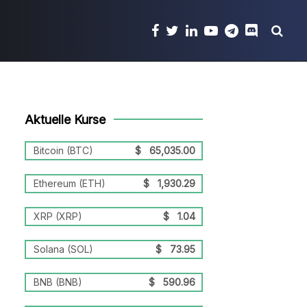
Aktuelle Kurse
Bitcoin (BTC)
$
65,035.00
Ethereum (ETH)
$
1,930.29
XRP (XRP)
$
1.04
Solana (SOL)
$
73.95
BNB (BNB)
$
590.96