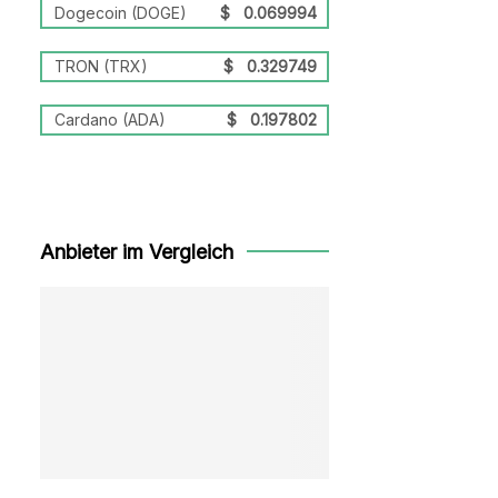
Dogecoin (DOGE)
$
0.069994
TRON (TRX)
$
0.329749
Cardano (ADA)
$
0.197802
Anbieter im Vergleich