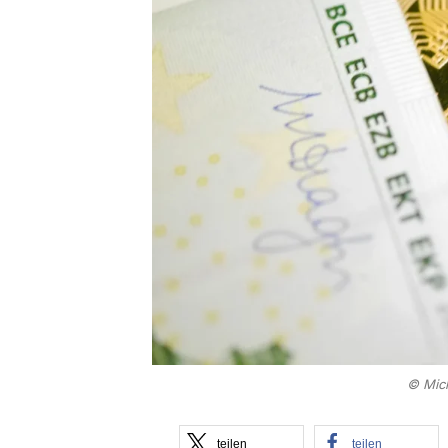
© Mich
teilen
teilen