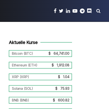
Aktuelle Kurse
Bitcoin (BTC)
$
64,741.00
Ethereum (ETH)
$
1,912.08
XRP (XRP)
$
1.04
Solana (SOL)
$
75.93
BNB (BNB)
$
600.82