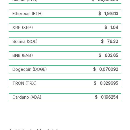
Ethereum (ETH)
$
1,916.13
XRP (XRP)
$
1.04
Solana (SOL)
$
76.30
BNB (BNB)
$
603.65
Dogecoin (DOGE)
$
0.070092
TRON (TRX)
$
0.329695
Cardano (ADA)
$
0.196254