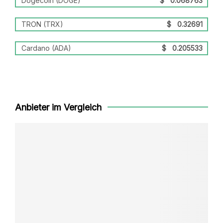
Dogecoin (DOGE)
$
0.068763
TRON (TRX)
$
0.32691
Cardano (ADA)
$
0.205533
Anbieter im Vergleich