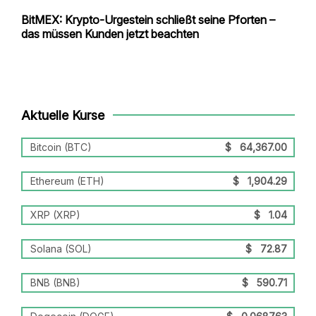
BitMEX: Krypto-Urgestein schließt seine Pforten –
das müssen Kunden jetzt beachten
Aktuelle Kurse
Bitcoin (BTC)
$
64,367.00
Ethereum (ETH)
$
1,904.29
XRP (XRP)
$
1.04
Solana (SOL)
$
72.87
BNB (BNB)
$
590.71