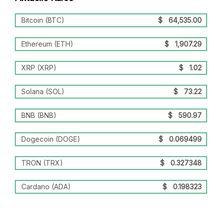
Bitcoin (BTC)
$
64,535.00
Ethereum (ETH)
$
1,907.29
XRP (XRP)
$
1.02
Solana (SOL)
$
73.22
BNB (BNB)
$
590.97
Dogecoin (DOGE)
$
0.069499
TRON (TRX)
$
0.327348
Cardano (ADA)
$
0.198323