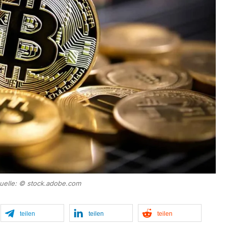
quelle: © stock.adobe.com
teilen
teilen
teilen