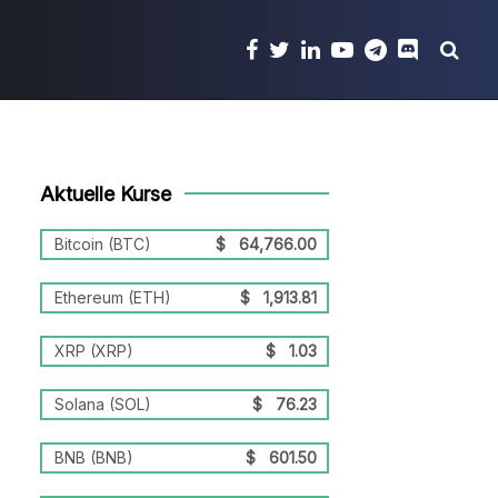
Aktuelle Kurse
Bitcoin (BTC)
$
64,766.00
Ethereum (ETH)
$
1,913.81
XRP (XRP)
$
1.03
Solana (SOL)
$
76.23
BNB (BNB)
$
601.50