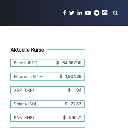
Aktuelle Kurse
Bitcoin (BTC)
$
64,367.00
Ethereum (ETH)
$
1,904.29
XRP (XRP)
$
1.04
Solana (SOL)
$
72.87
BNB (BNB)
$
590.71