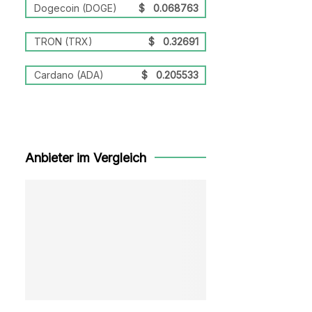
Dogecoin (DOGE)
$
0.068763
TRON (TRX)
$
0.32691
Cardano (ADA)
$
0.205533
Anbieter im Vergleich