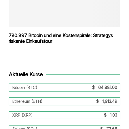
780.897 Bitcoin und eine Kostenspirale: Strategys
riskante Einkaufstour
Aktuelle Kurse
Bitcoin (BTC)
$
64,881.00
Ethereum (ETH)
$
1,913.49
XRP (XRP)
$
1.03
Solana (SOL)
$
73.66