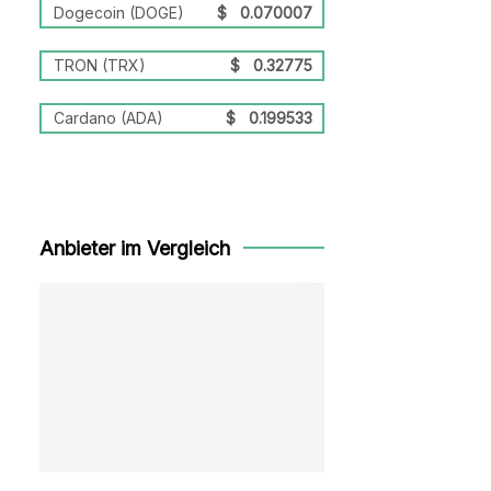
Dogecoin (DOGE)
$
0.070007
TRON (TRX)
$
0.32775
Cardano (ADA)
$
0.199533
Anbieter im Vergleich