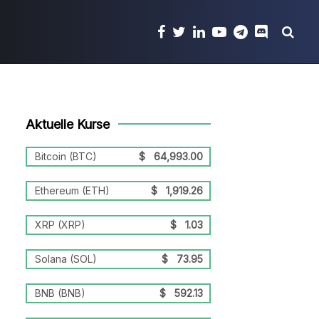
Aktuelle Kurse
Bitcoin (BTC)
$
64,993.00
Ethereum (ETH)
$
1,919.26
XRP (XRP)
$
1.03
Solana (SOL)
$
73.95
BNB (BNB)
$
592.13