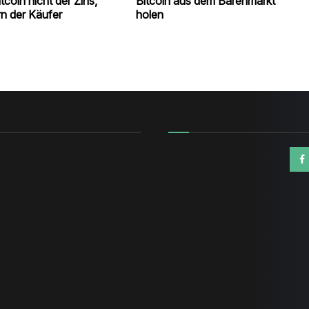
itcoin nicht der Zins,
Bitcoin aus dem Bärenmarkt
n der Käufer
holen
n