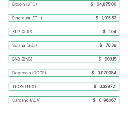
Bitcoin (BTC)
$
64,875.00
Ethereum (ETH)
$
1,915.63
XRP (XRP)
$
1.04
Solana (SOL)
$
76.39
BNB (BNB)
$
603.15
Dogecoin (DOGE)
$
0.070084
TRON (TRX)
$
0.329721
Cardano (ADA)
$
0.196067