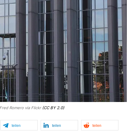
 Fred Romero via Flickr
(CC BY 2.0)
teilen
teilen
teilen