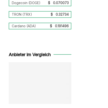
Dogecoin (DOGE)
$
0.070073
TRON (TRX)
$
0.32734
Cardano (ADA)
$
0.191496
Anbieter im Vergleich