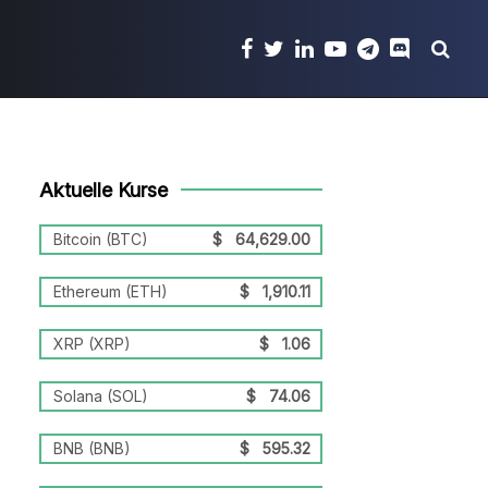
Aktuelle Kurse
Bitcoin (BTC)
$
64,629.00
Ethereum (ETH)
$
1,910.11
XRP (XRP)
$
1.06
Solana (SOL)
$
74.06
BNB (BNB)
$
595.32