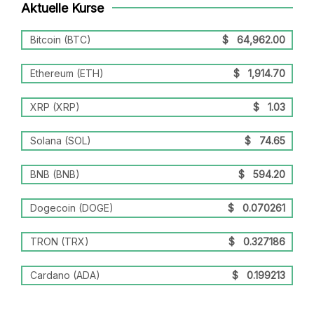
Aktuelle Kurse
Bitcoin (BTC)
$
64,962.00
Ethereum (ETH)
$
1,914.70
XRP (XRP)
$
1.03
Solana (SOL)
$
74.65
BNB (BNB)
$
594.20
Dogecoin (DOGE)
$
0.070261
TRON (TRX)
$
0.327186
Cardano (ADA)
$
0.199213