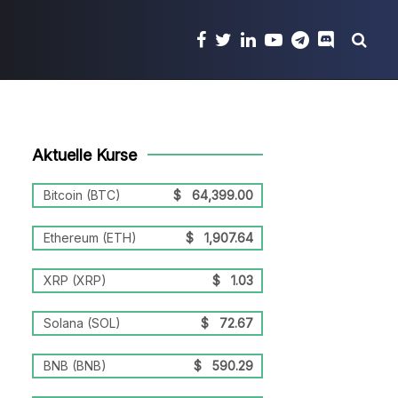
Aktuelle Kurse
Bitcoin (BTC)
$
64,399.00
Ethereum (ETH)
$
1,907.64
XRP (XRP)
$
1.03
Solana (SOL)
$
72.67
BNB (BNB)
$
590.29