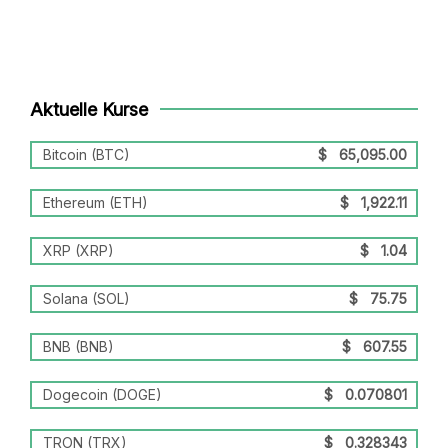
Aktuelle Kurse
Bitcoin (BTC)
$
65,095.00
Ethereum (ETH)
$
1,922.11
XRP (XRP)
$
1.04
Solana (SOL)
$
75.75
BNB (BNB)
$
607.55
Dogecoin (DOGE)
$
0.070801
TRON (TRX)
$
0.328343