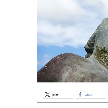
teilen
teilen