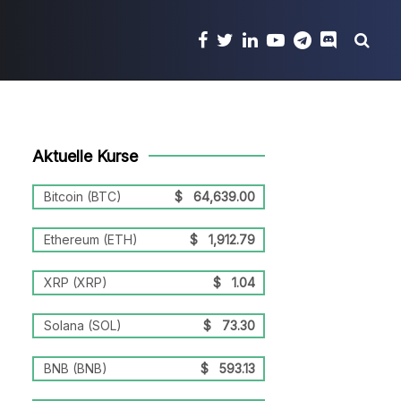
Aktuelle Kurse
Bitcoin (BTC)
$
64,639.00
Ethereum (ETH)
$
1,912.79
XRP (XRP)
$
1.04
Solana (SOL)
$
73.30
BNB (BNB)
$
593.13