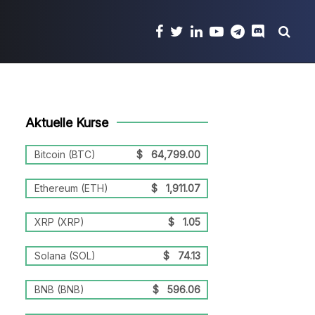
Aktuelle Kurse
Bitcoin (BTC)
$
64,799.00
Ethereum (ETH)
$
1,911.07
XRP (XRP)
$
1.05
Solana (SOL)
$
74.13
BNB (BNB)
$
596.06