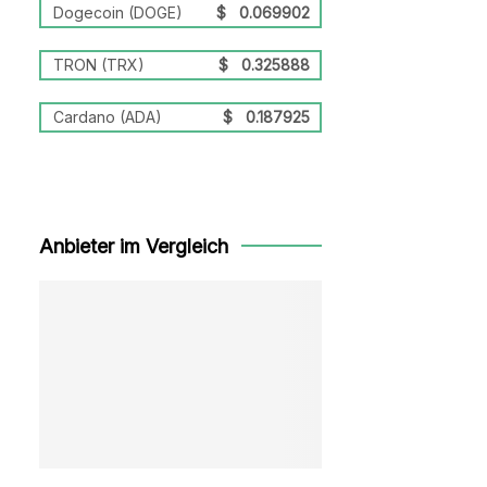
Dogecoin (DOGE)
$
0.069902
TRON (TRX)
$
0.325888
Cardano (ADA)
$
0.187925
Anbieter im Vergleich